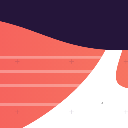
оличества рабочих часов *
45
от
€
65
от
€
2400
от
€
 банка.