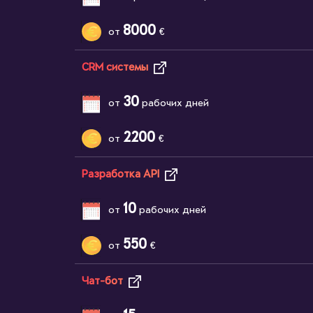
8000
от
€
CRM системы
30
от
рабочих дней
2200
от
€
Разработка API
10
от
рабочих дней
550
от
€
Чат-бот