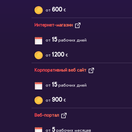
600
от
€
Интернет-магазин
15
от
рабочих дней
1200
от
€
Корпоративный веб сайт
15
от
рабочих дней
900
от
€
Веб-портал
5
от
рабочих месяцев