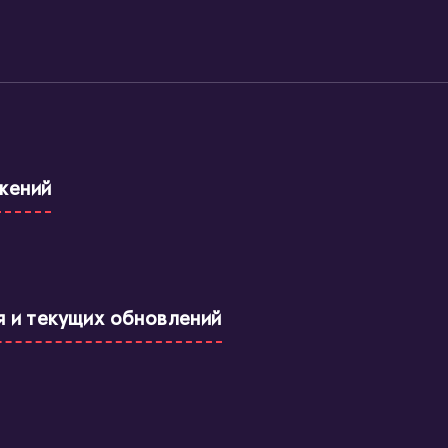
жений
я и текущих обновлений
твии с языком программирования