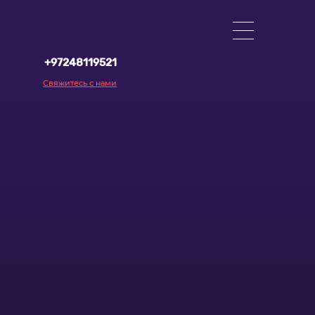
+97248119521
Свяжитесь с нами