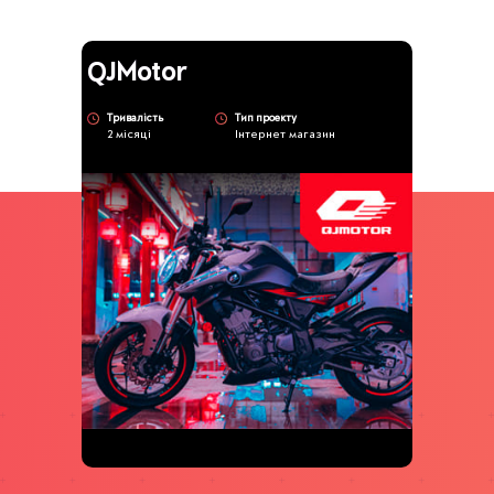
QJMotor
Тривалість
Тип проекту
2 місяці
Інтернет магазин