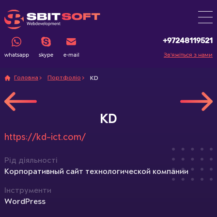
+97248119521
Зв'яжіться з нами
whatsapp
skype
e-mail
Головна
Портфоліо
KD
KD
https://kd-ict.com/
Рід діяльності
Корпоративный сайт технологической компании
Інструменти
WordPress