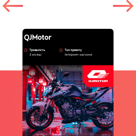
QJMotor
Тривалість
Тип проекту
2 місяці
Інтернет магазин