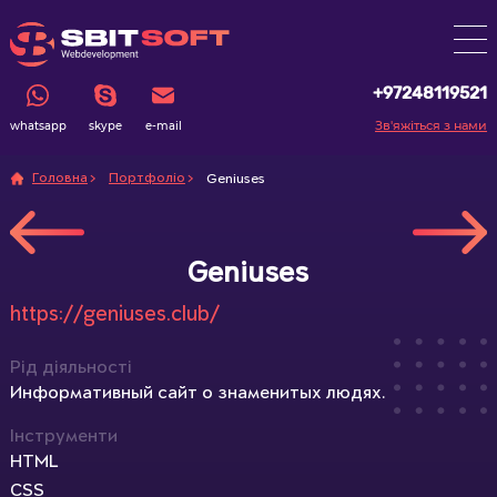
+97248119521
Зв'яжіться з нами
whatsapp
skype
e-mail
Головна
Портфоліо
Geniuses
Geniuses
https://geniuses.club/
Рід діяльності
Информативный сайт о знаменитых людях.
Інструменти
HTML
CSS