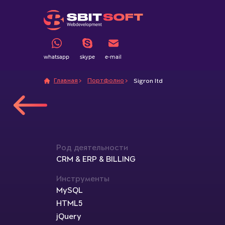
whatsapp
skype
e-mail
Главная
Портфолио
Sigron ltd
Род деятельности
CRM & ERP & BILLING
Инструменты
MySQL
HTML5
jQuery