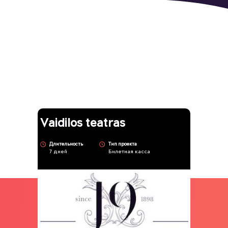
Другие работы
Vaidilos teatras
Длительность
Тип проекта
7 дней
Билетная касса