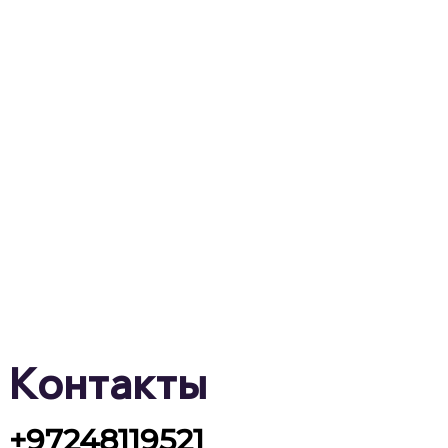
Контакты
+97248119521