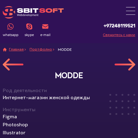
+97248119521
Свяжитесь с нами
whatsapp
skype
e-mail
Главная
Портфолио
MODDE
MODDE
Род деятельности
Интернет-магазин женской одежды
Инструменты
Figma
Photoshop
Illustrator