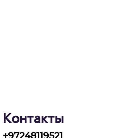
Контакты
+97248119521