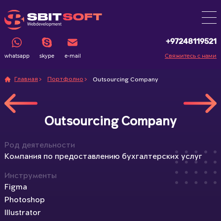
+97248119521
Свяжитесь с нами
whatsapp
skype
e-mail
Главная
Портфолио
Outsourcing Company
Outsourcing Company
Род деятельности
Компания по предоставлению бухгалтерских услуг
Инструменты
Figma
Photoshop
Illustrator