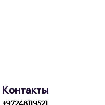
Контакты
+97248119521