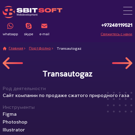
+97248119521
Свяжитесь с нами
whatsapp
skype
e-mail
Главная
Портфолио
Transautogaz
Transautogaz
Род деятельности
Сайт компании по продаже сжатого природного газа
Инструменты
Figma
Photoshop
Illustrator