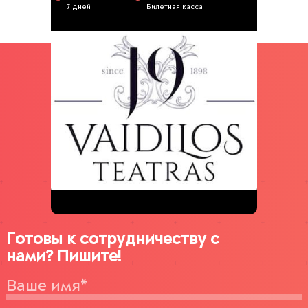
7 дней
Билетная касса
Готовы к сотрудничеству с
нами? Пишите!