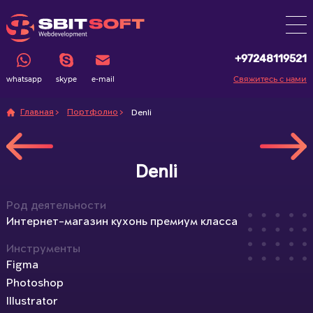
+97248119521
Свяжитесь с нами
whatsapp
skype
e-mail
Главная
Портфолио
Denli
Denli
Род деятельности
Интернет-магазин кухонь премиум класса
Инструменты
Figma
Photoshop
Illustrator