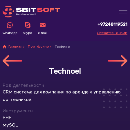
+97248119521
Свяжитесь с нами
whatsapp
skype
e-mail
Главная
Портфолио
Technoel
Technoel
Род деятельности
CRM система для компании по аренде и управлению
оргтехникой.
Инструменты
PHP
MySQL