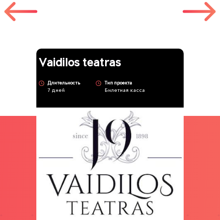
Vaidilos teatras
Длительность
Тип проекта
7 дней
Билетная касса