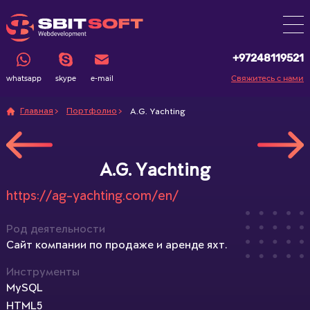
+97248119521
Свяжитесь с нами
whatsapp
skype
e-mail
Главная
Портфолио
A.G. Yachting
A.G. Yachting
https://ag-yachting.com/en/
Род деятельности
Сайт компании по продаже и аренде яхт.
Инструменты
MySQL
HTML5